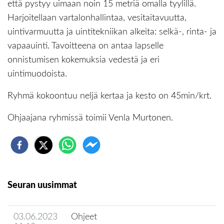
että pystyy uimaan noin 15 metriä omalla tyylillä.
Harjoitellaan vartalonhallintaa, vesitaitavuutta,
uintivarmuutta ja uintitekniikan alkeita: selkä-, rinta- ja
vapaauinti. Tavoitteena on antaa lapselle
onnistumisen kokemuksia vedestä ja eri
uintimuodoista.
Ryhmä kokoontuu neljä kertaa ja kesto on 45min/krt.
Ohjaajana ryhmissä toimii Venla Murtonen.
Seuran uusimmat
03.06.2023
Ohjeet