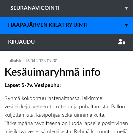
SEURANAVIGOINTI
▾
HAAPAJÄRVEN KIILAT RY UINTI
▾
KIRJAUDU
Julkaistu
:
16.04.2023
09.30
Kesäuimaryhmä info
Lapset 5-7v. Vesipeuhu:
Ryhmä kokoontuu lastenaltaassa, leikimme
vesileikkejä, veteen totuttelua ja puhaltamista. Pallon
kuljettamista, käsipohjaa sekä uinnin alkeita.
Tärkeimpänä tavoitteena on luoda lapselle positiivinen
mielikuva vedessä olemisesta. Ryhmä kokoontuu neljä