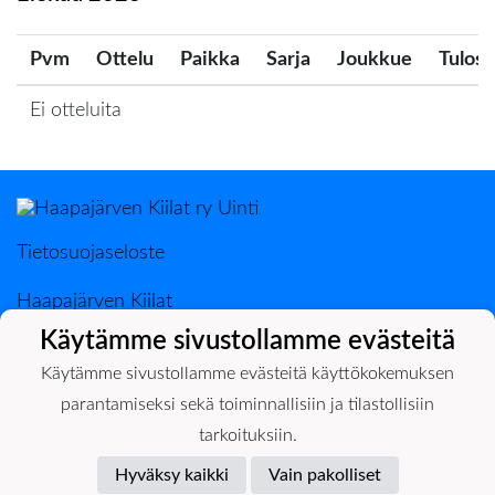
Pvm
Ottelu
Paikka
Sarja
Joukkue
Tulos
Ei otteluita
Tietosuojaseloste
Haapajärven Kiilat
PL 50, 85801 Haapajärvi
Käytämme sivustollamme evästeitä
0400-398889 Ilkka Järvenpää
Käytämme sivustollamme evästeitä käyttökokemuksen
parantamiseksi sekä toiminnallisiin ja tilastollisiin
tarkoituksiin.
Hyväksy kaikki
Vain pakolliset
Powered by