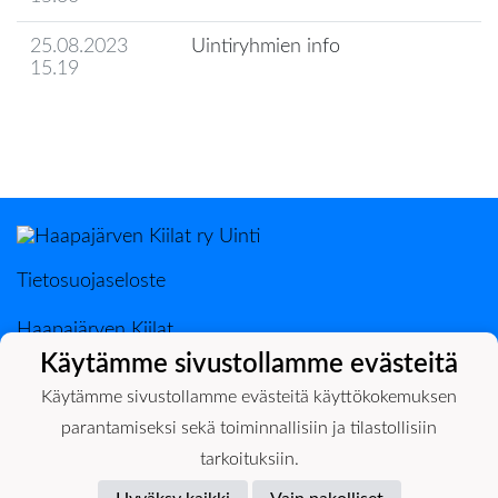
25.08.2023
Uintiryhmien info
15.19
Seuran uutisarkisto
Tietosuojaseloste
Haapajärven Kiilat
PL 50, 85801 Haapajärvi
Käytämme sivustollamme evästeitä
0400-398889 Ilkka Järvenpää
Käytämme sivustollamme evästeitä käyttökokemuksen
parantamiseksi sekä toiminnallisiin ja tilastollisiin
tarkoituksiin.