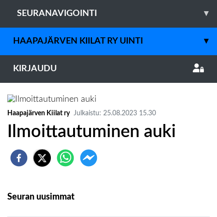
SEURANAVIGOINTI
▾
HAAPAJÄRVEN KIILAT RY UINTI
▾
KIRJAUDU
Haapajärven Kiilat ry
Julkaistu
:
25.08.2023
15.30
Ilmoittautuminen auki
Seuran uusimmat