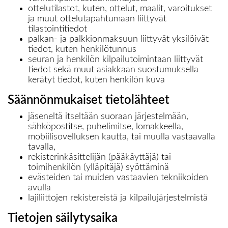
ottelutilastot, kuten, ottelut, maalit, varoitukset
ja muut ottelutapahtumaan liittyvät
tilastointitiedot
palkan- ja palkkionmaksuun liittyvät yksilöivät
tiedot, kuten henkilötunnus
seuran ja henkilön kilpailutoimintaan liittyvät
tiedot sekä muut asiakkaan suostumuksella
kerätyt tiedot, kuten henkilön kuva
Säännönmukaiset tietolähteet
jäseneltä itseltään suoraan järjestelmään,
sähköpostitse, puhelimitse, lomakkeella,
mobiilisovelluksen kautta, tai muulla vastaavalla
tavalla,
rekisterinkäsittelijän (pääkäyttäjä) tai
toimihenkilön (ylläpitäjä) syöttäminä
evästeiden tai muiden vastaavien tekniikoiden
avulla
lajiliittojen rekistereistä ja kilpailujärjestelmistä
Tietojen säilytysaika