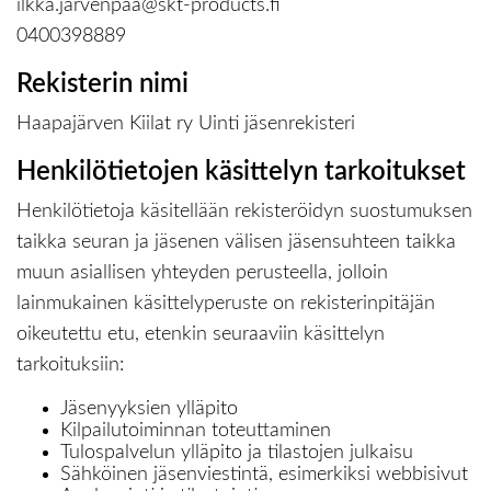
ilkka.jarvenpaa@skt-products.fi
0400398889
Rekisterin nimi
Haapajärven Kiilat ry Uinti jäsenrekisteri
Henkilötietojen käsittelyn tarkoitukset
Henkilötietoja käsitellään rekisteröidyn suostumuksen
taikka seuran ja jäsenen välisen jäsensuhteen taikka
muun asiallisen yhteyden perusteella, jolloin
lainmukainen käsittelyperuste on rekisterinpitäjän
oikeutettu etu, etenkin seuraaviin käsittelyn
tarkoituksiin:
Jäsenyyksien ylläpito
Kilpailutoiminnan toteuttaminen
Tulospalvelun ylläpito ja tilastojen julkaisu
Sähköinen jäsenviestintä, esimerkiksi webbisivut