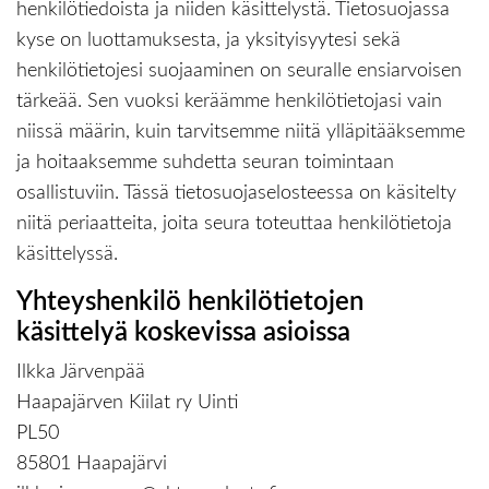
henkilötiedoista ja niiden käsittelystä. Tietosuojassa
kyse on luottamuksesta, ja yksityisyytesi sekä
henkilötietojesi suojaaminen on seuralle ensiarvoisen
tärkeää. Sen vuoksi keräämme henkilötietojasi vain
niissä määrin, kuin tarvitsemme niitä ylläpitääksemme
ja hoitaaksemme suhdetta seuran toimintaan
osallistuviin. Tässä tietosuojaselosteessa on käsitelty
niitä periaatteita, joita seura toteuttaa henkilötietoja
käsittelyssä.
Yhteyshenkilö henkilötietojen
käsittelyä koskevissa asioissa
Ilkka Järvenpää
Haapajärven Kiilat ry Uinti
PL50
85801 Haapajärvi