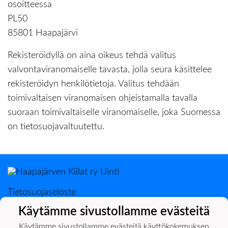
osoitteessa
PL50
85801 Haapajärvi
Rekisteröidyllä on aina oikeus tehdä valitus
valvontaviranomaiselle tavasta, jolla seura käsittelee
rekisteröidyn henkilötietoja. Valitus tehdään
toimivaltaisen viranomaisen ohjeistamalla tavalla
suoraan toimivaltaiselle viranomaiselle, joka Suomessa
on tietosuojavaltuutettu.
Tietosuojaseloste
Käytämme sivustollamme evästeitä
Haapajärven Kiilat
PL 50, 85801 Haapajärvi
Käytämme sivustollamme evästeitä käyttökokemuksen