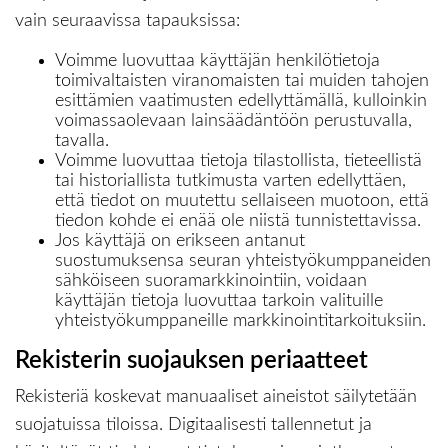
vain seuraavissa tapauksissa:
Voimme luovuttaa käyttäjän henkilötietoja
toimivaltaisten viranomaisten tai muiden tahojen
esittämien vaatimusten edellyttämällä, kulloinkin
voimassaolevaan lainsäädäntöön perustuvalla,
tavalla.
Voimme luovuttaa tietoja tilastollista, tieteellistä
tai historiallista tutkimusta varten edellyttäen,
että tiedot on muutettu sellaiseen muotoon, että
tiedon kohde ei enää ole niistä tunnistettavissa.
Jos käyttäjä on erikseen antanut
suostumuksensa seuran yhteistyökumppaneiden
sähköiseen suoramarkkinointiin, voidaan
käyttäjän tietoja luovuttaa tarkoin valituille
yhteistyökumppaneille markkinointitarkoituksiin.
Rekisterin suojauksen periaatteet
Rekisteriä koskevat manuaaliset aineistot säilytetään
suojatuissa tiloissa. Digitaalisesti tallennetut ja