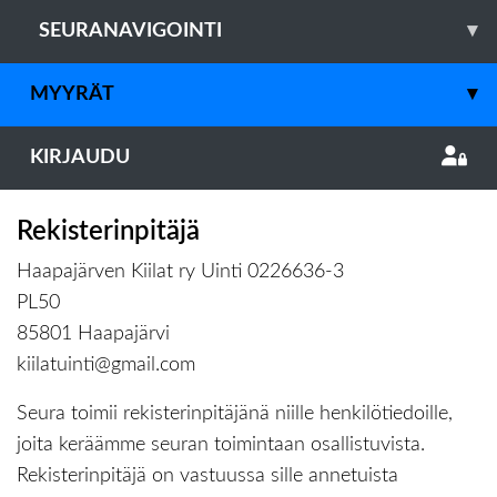
SEURANAVIGOINTI
▾
MYYRÄT
▾
KIRJAUDU
Rekisterinpitäjä
Haapajärven Kiilat ry Uinti 0226636-3
PL50
85801 Haapajärvi
kiilatuinti@gmail.com
Seura toimii rekisterinpitäjänä niille henkilötiedoille,
joita keräämme seuran toimintaan osallistuvista.
Rekisterinpitäjä on vastuussa sille annetuista