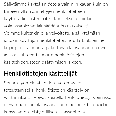
Säilytämme käyttäjän tietoja vain niin kauan kuin on
tarpeen yllä määriteltyjen henkilötietojen
käyttötarkoitusten toteuttamiseksi kulloinkin
voimassaolevan lainsäädännön mukaisesti.
Voimme kuitenkin olla velvoitettuja säilyttämään
joitakin käyttäjän henkilötietoja noudattaaksemme
kirjanpito- tai muuta pakottavaa lainsäädäntöä myös
asiakassuhteen tai muun henkilötietojen
käsittelyperusteen päättymisen jälkeen.
Henkilötietojen käsittelijät
Seuran työntekijät, joiden työtehtävien
toteuttamiseksi henkilötietojen käsittely on
välttämätöntä, voivat käsitellä henkilötietoja voimassa
olevan tietosuojalainsäädännön mukaisesti ja heidän
kanssaan on tehty erillisen salassapito ja