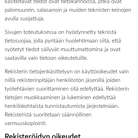
käsiteltävät tiedot ovat tietokannoissa, jotka ovat
palomuurein, salasanoin ja muiden teknisten keinojen
avulla suojattuja.
Sivujen toteutuksessa on hyödynnetty teknistä
tietosuojaa, jolla pyritään huolehtimaan siitä, että̈
syötetyt tiedot säilyvät muuttumattomina ja ovat
saatavilla vain tietoon oikeutetuille.
Rekisterin tietojenkäsittelyyn on käyttöoikeudet vain
niillä rekisterinpitäjän henkilöstön jäsenillä joiden
työtehtävien suorittaminen sitä edellyttää. Rekisterin
tietojen muokkaaminen ja lukeminen edellyttää
henkilökohtaista tunnistautumista järjestelmään.
Rekisteristä suoritetaan säännöllinen
varmuuskopiointi.
Rekisteröidyn oikeudet