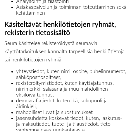
Analysointi ja tilastointi
Asiakaspalvelun ja toiminnan toteuttaminen sekä
kehittäminen
Käsiteltävät henkilötietojen ryhmät,
rekisterin tietosisältö
Seura käsittelee rekisteröidystä seuraavia
käyttötarkoituksen kannalta tarpeellisia henkilötietoja
tai henkilötietojen ryhmiä:
yhteystiedot, kuten nimi, osoite, puhelinnumerot,
sähköpostiosoitteet,
rekisteröitymistiedot, kuten käyttäjätunnus,
nimimerkki, salasana ja muu mahdollinen
yksilöivä tunnus,
demografiatiedot, kuten ikä, sukupuoli ja
äidinkieli,
mahdolliset luvat ja suostumukset
jäsensuhdetta koskevat tiedot, kuten, laskutus-
ja maksutiedot, tuote- ja tilaustiedot, tieto
vanhempainvastuunkantajasta