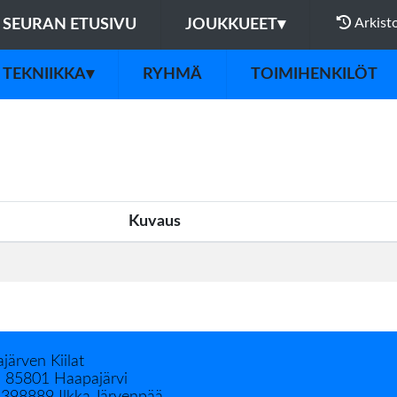
Arkist
SEURAN ETUSIVU
JOUKKUEET
▾
TEKNIIKKA
▾
RYHMÄ
TOIMIHENKILÖT
Kuvaus
järven Kiilat
, 85801 Haapajärvi