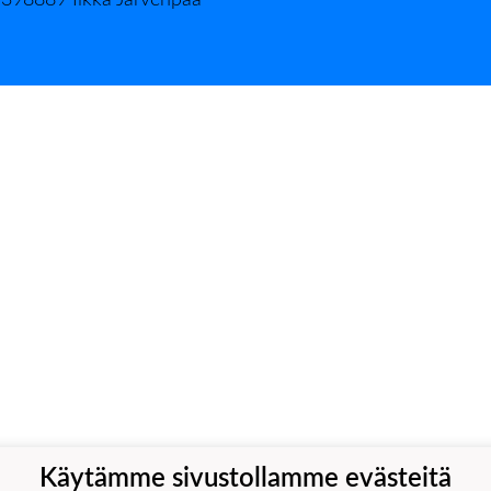
398889 Ilkka Järvenpää
Käytämme sivustollamme evästeitä