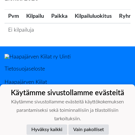
Pvm
Kilpailu
Paikka
Kilpailuluokitus
Ryhm
Ei kilpailuja
Tietosuojaseloste
Haapajärven Kiilat
PL 50, 85801 Haapajärvi
Käytämme sivustollamme evästeitä
0400-398889 Ilkka Järvenpää
Käytämme sivustollamme evästeitä käyttökokemuksen
parantamiseksi sekä toiminnallisiin ja tilastollisiin
tarkoituksiin.
Hyväksy kaikki
Vain pakolliset
Powered by